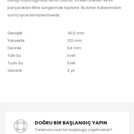
bulaşmayacağından emin olunuz. Emilen bakteri ve kir
parçacıkları filtre süngerinde toplanır. Bu kirler kullanımdan
sonra iyice temizlenmelidir.
Genişlik
40,5 mm
Yükseklik
132 mm
Derinlik
54 mm
Tatlı Su
Evet
Tuzlu Su
Evet
Garanti
2 yıl
DOĞRU BIR BAŞLANGIÇ YAPIN
Tankınıza nasıl bir başlangıç yapılmalıdır?