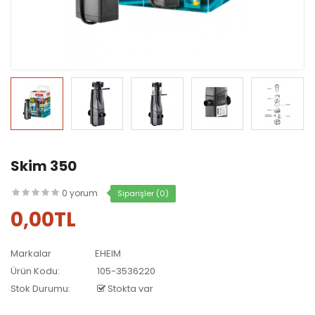
Skim 350
0 yorum
Siparişler (0)
0,00TL
Markalar
EHEIM
Ürün Kodu:
105-3536220
Stok Durumu:
Stokta var