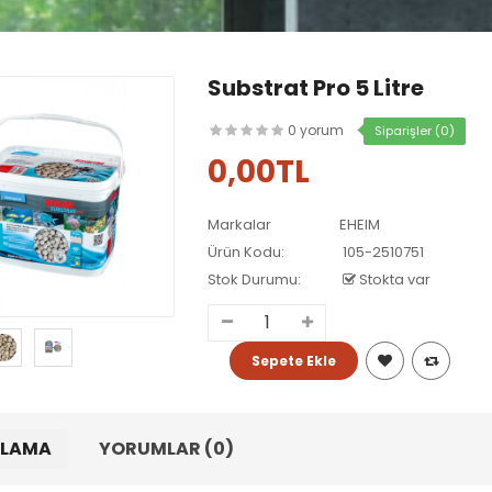
Substrat Pro 5 Litre
0 yorum
Siparişler (0)
0,00TL
Markalar
EHEIM
Ürün Kodu:
105-2510751
Stok Durumu:
Stokta var
KLAMA
YORUMLAR (0)