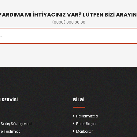
YARDIMA MI İHTİYACINIZ VAR? LÜTFEN BİZİ ARAYIN
(0000) 000 00 00
 SERVISI
BILGI
Hakkımızda
 Satış Sözleşmesi
Bize Ulaşın
ve Teslimat
Markalar