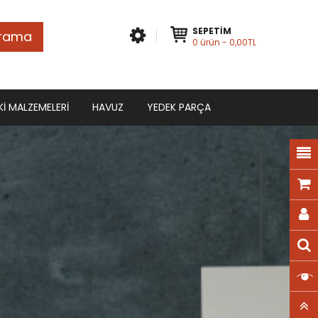
SEPETIM
rama
0
ürün
- 0,00TL
KI MALZEMELERI
HAVUZ
YEDEK PARÇA