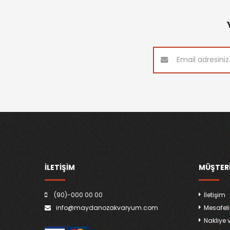
ILETIŞIM
MÜŞTERI
(90)-000 00 00
İletişim
info@maydanozakvaryum.com
Mesafeli
Nakliye 