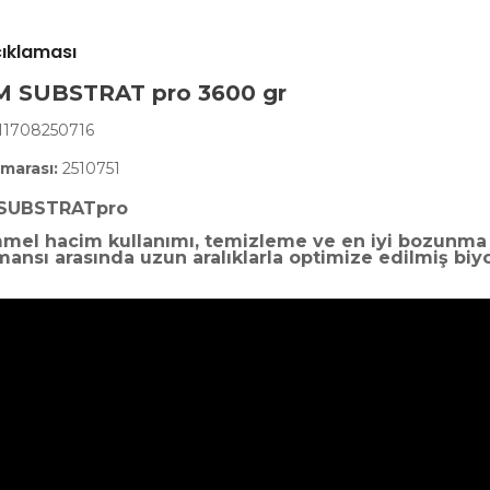
çıklaması
M SUBSTRAT pro 3600 gr
11708250716
marası:
2510751
 SUBSTRATpro
el hacim kullanımı, temizleme ve en iyi bozunma
ansı arasında uzun aralıklarla optimize edilmiş biyo