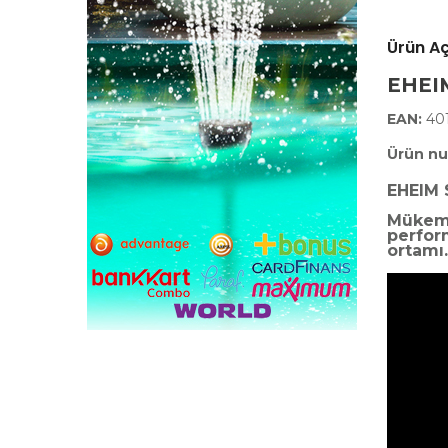
Ürün A
EHEI
EAN:
40
Ürün nu
EHEIM
Mükemm
perform
ortamı.